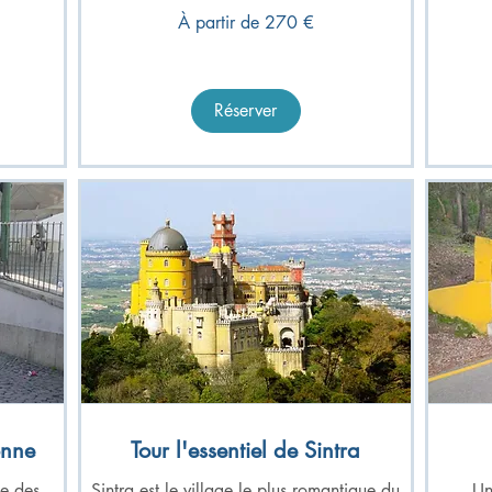
de
À
À partir de 270 €
270
partir
euros
de
270
euros
Réserver
onne
Tour l'essentiel de Sintra
de des
Sintra est le village le plus romantique du
Un