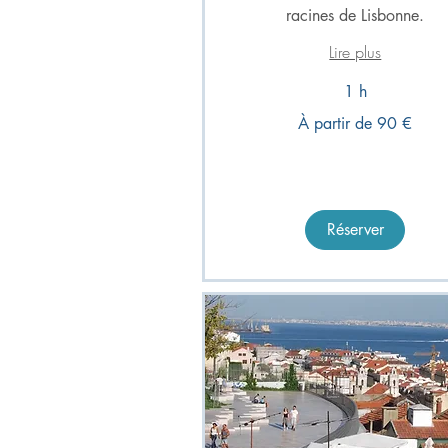
racines de Lisbonne.
Lire plus
1 h
À
À partir de 90 €
partir
de
90
euros
Réserver