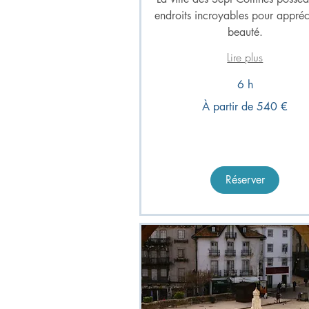
endroits incroyables pour appréc
beauté.
Lire plus
6 h
À
À partir de 540 €
partir
de
540
euros
Réserver