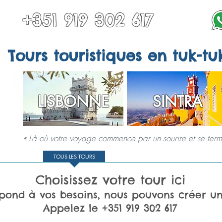
+351 919 302 617
Tours touristiques en tuk-tu
LISBONNE
SINTRA
« Là où votre voyage commence par un sourire et se termi
RS À SINTRA
TOUS LES TOURS
AUTRES DESTINATIONS
SERVICES 
Choisissez votre tour ici
pond à vos besoins, nous pouvons créer un
Appelez
le +351 919 302 617