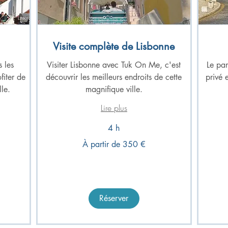
Visite complète de Lisbonne
 les
Visiter Lisbonne avec Tuk On Me, c'est
Le pa
fiter de
découvrir les meilleurs endroits de cette
privé 
lle.
magnifique ville.
Lire plus
4 h
À
À
À partir de 350 €
partir
partir
de
de
350
180
euros
euros
Réserver