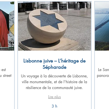
Lisbonne juive – L’héritage de
Sépharade
 est
Le San
 street
panoram
Un voyage à la découverte de Lisbonne,
ville monumentale, et de l'histoire de la
résilience de la communauté juive.
Lire plus
3 h
À
partir