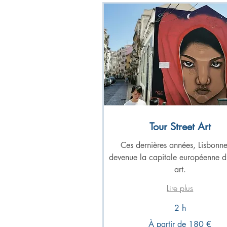
Tour Street Art
Ces dernières années, Lisbonne
devenue la capitale européenne du
art.
Lire plus
2 h
À
À partir de 180 €
partir