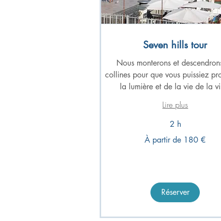
Seven hills tour
Nous monterons et descendrons
collines pour que vous puissiez pro
la lumière et de la vie de la vi
Lire plus
2 h
À
À partir de 180 €
partir
de
180
euros
Réserver