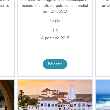
ier sa
monde et un site du patrimoine mondial
artis
de l'UNESCO
Lire plus
1 h
À
partir
de
À
À partir de 90 €
180
partir
euros
de
90
euros
Réserver