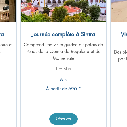
ra
Journée complète à Sintra
Vi
oire et
Comprend une visite guidée du palais de
.
Pena, de la Quinta da Regaleira et de
Des pl
Monserrate
par 
Lire plus
6 h
À
À partir de 690 €
partir
de
À
690
partir
euros
de
220
euros
Réserver