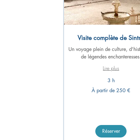
Visite complète de Sint
Un voyage plein de culture, d'hist
de légendes enchanteresses
Lire plus
3 h
À
À partir de 250 €
partir
de
250
euros
Réserver