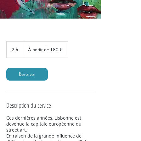
À
partir
2 h
2
À partir de 180 €
de
180
h
euros
Réserver
Description du service
Ces dernières années, Lisbonne est
devenue la capitale européenne du
street art.
En raison de la grande influence de