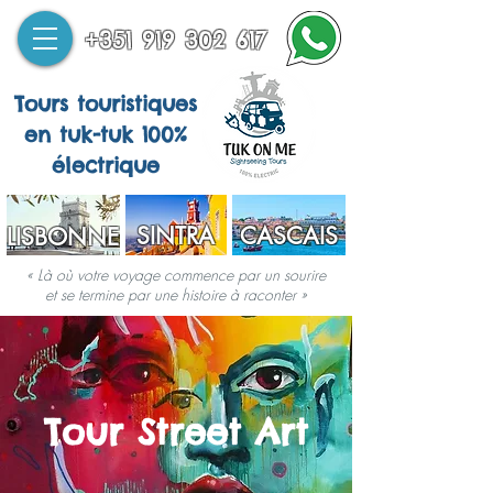
+351 919 302 617
Tours touristiques
en tuk-tuk 100%
électrique
SINTRA
CASCAIS
LISBONNE
« Là où votre voyage commence par un sourire
et se termine par une histoire à raconter »
Tour Street Art