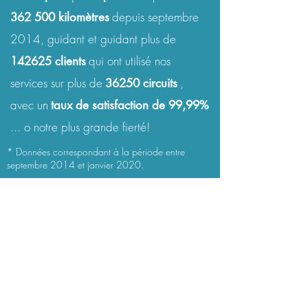
depuis septembre
362 500 kilomètres
2014, guidant et guidant plus de
qui ont utilisé nos
142625 clients
services sur plus de
,
36250 circuits
avec un
taux de satisfaction de 99,99%
... o notre plus grande fierté!
* Données correspondant à la période entre
septembre 2014 et janvier 2020.
Maintenant nous
sommes aussi à
Madrid