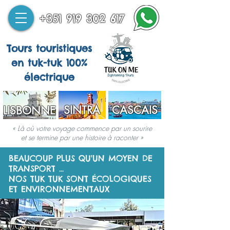
+351 919 302 617
Tours touristiques
en tuk-tuk 100%
électrique
SINTRA
CASCAIS
LISBONNE
« Là où votre voyage commence par un sourire
et se termine par une histoire à raconter »
BEAUCOUP PLUS QU'UN MOYEN DE
TRANSPORT ...
NOS TUK TUK SONT ÉCOLOGIQUES
ET ENVIRONNEMENTAUX