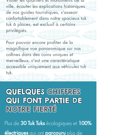
Visiter les quartiers et monuments de la
ville, écouter les explications historiques
de nos guides touristiques, s'asseoir
confortablement dans notre spacieux tuk
tuk 6 places, est exclusif à certains
privilégiés.
Pour pouvoir encore profiter de la
magnifique vue panoramique sur nos
collines dans des coins uniques et
merveilleux, c'est une caractéristique
accessible uniquement aux véhicules tuk
tuk.
QUELQUES
CHIFFRES
QUI FONT PARTIE DE
NOTRE FIERTÉ
Plus de
écologiques et
30
Tuk Tuks
100%
qui ont
plus de
électriques
parcouru