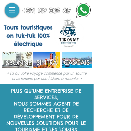
+351 919 302 617
Tours touristiques
en tuk-tuk 100%
électrique
SINTRA
CASCAIS
LISBONNE
« Là où votre voyage commence par un sourire
et se termine par une histoire à raconter »
PLUS QU'UNE ENTREPRISE DE
SERVICES,
NOUS SOMMES AGENT DE
RECHERCHE ET DE
DÉVELOPPEMENT POUR DE
NOUVELLES SOLUTIONS POUR LE
TOURISME ET LES LOISIRS