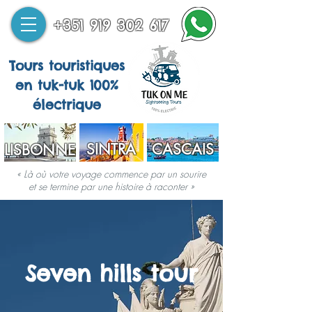
+351 919 302 617
Tours touristiques
en tuk-tuk 100%
électrique
SINTRA
CASCAIS
LISBONNE
« Là où votre voyage commence par un sourire
et se termine par une histoire à raconter »
Seven hills tour