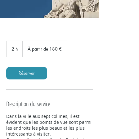
À
partir
2 h
2
À partir de 180 €
de
180
h
euros
Réserver
Description du service
Dans la ville aux sept collines, il est
évident que les points de vue sont parmi
les endroits les plus beaux et les plus
intéressants à visiter.