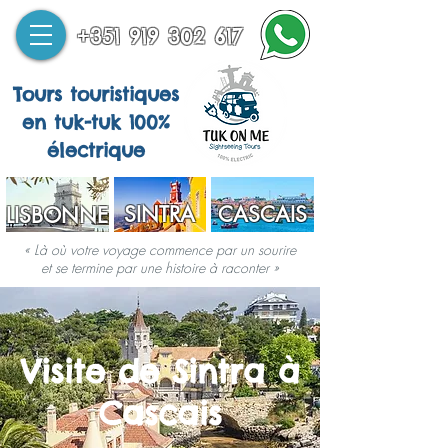
+351 919 302 617
Tours touristiques
en tuk-tuk 100%
électrique
SINTRA
CASCAIS
LISBONNE
« Là où votre voyage commence par un sourire
et se termine par une histoire à raconter »
Visite de Sintra à
Cascais