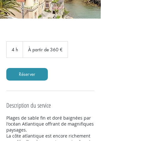
À
partir
4 h
4
À partir de 360 €
de
360
h
euros
Réserver
Description du service
Plages de sable fin et doré baignées par
l'océan Atlantique offrant de magnifiques
paysages.
La côte atlantique est encore richement