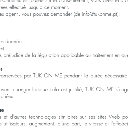
ersonnelles est basée sur le consentement, vous avez le droi
nnées effectué jusqu'à ce moment.
ées
agent
,
vous pouvez demander (de
info@tukonme.pt
):
des données;
rt;
 préjudice de la législation applicable au traitement en que
s
conservées par TUK ON ME pendant la durée nécessaire a
euvent changer lorsque cela est justifié, TUK ON ME s'en
priées.
es
et d'autres technologies similaires sur ses sites Web po
utilisateurs, augmentant, d'une part, la vitesse et l'efficac