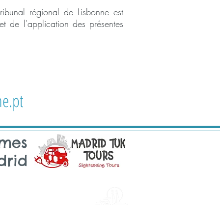
tribunal régional de Lisbonne est
 et de l'application des présentes
e.pt
mmes
drid
Sintra
Email: sintra@tukonme.pt