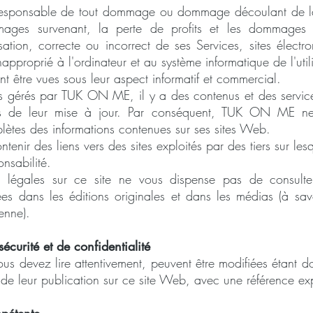
sponsable de tout dommage ou dommage découlant de la re
mmages survenant, la perte de profits et les dommages
ilisation, correcte ou incorrect de ses Services, sites élect
napproprié à l'ordinateur et au système informatique de l'utili
nt être vues sous leur aspect informatif et commercial.
ils gérés par TUK ON ME, il y a des contenus et des service
les de leur mise à jour. Par conséquent, TUK ON ME ne
mplètes des informations contenues sur ses sites Web.
ntenir des liens vers des sites exploités par des tiers sur les
nsabilité.
ns légales sur ce site ne vous dispense pas de consulter
ées dans les éditions originales et dans les médias (à sa
enne).
écurité et de confidentialité
us devez lire attentivement, peuvent être modifiées étant d
de leur publication sur ce site Web, avec une référence exp