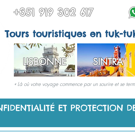
+351 919 302 617
Tours touristiques en tuk-tu
LISBONNE
SINTRA
« Là où votre voyage commence par un sourire et se termi
RS À SINTRA
TOUS LES TOURS
AUTRES DESTINATIONS
SERVICES 
NFIDENTIALITÉ ET PROTECTION 