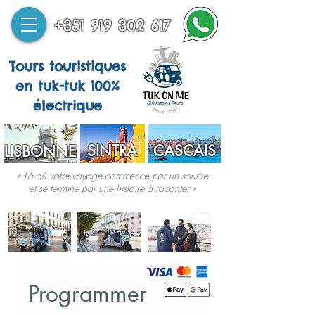
+351 919 302 617
Tours touristiques
en tuk-tuk 100%
électrique
SINTRA
CASCAIS
LISBONNE
« Là où votre voyage commence par un sourire
et se termine par une histoire à raconter »
Programmer