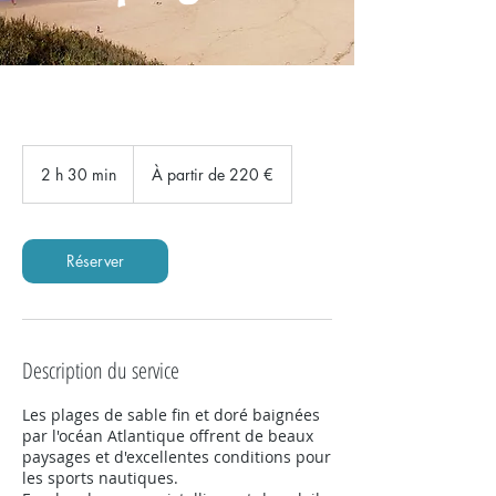
À
partir
2 h 30 min
2
À partir de 220 €
de
220
h
euros
3
0
m
Réserver
i
n
Description du service
Les plages de sable fin et doré baignées
par l'océan Atlantique offrent de beaux
paysages et d'excellentes conditions pour
les sports nautiques.