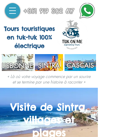
+351 919 302 617
Tours touristiques
en tuk-tuk 100%
électrique
SINTRA
CASCAIS
LISBONNE
« Là où votre voyage commence par un sourire
et se termine par une histoire à raconter »
Visite de Sintra,
villages et
plages