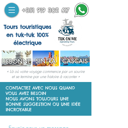
+351 919 302 617
Tours touristiques
en tuk-tuk 100%
électrique
SINTRA
CASCAIS
LISBONNE
« Là où votre voyage commence par un sourire
et se termine par une histoire à raconter »
CONTACTEZ AVEC NOUS QUAND
VOUS AVEZ BESOIN
NOUS AVONS TOUJOURS UNE
BONNE SUGGESTION OU UNE IDÉE
INCROYABLE