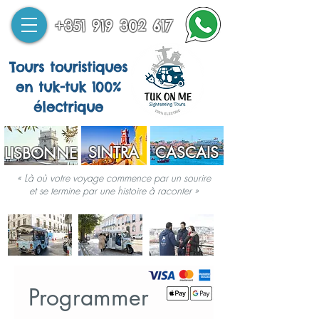
+351 919 302 617
Tours touristiques
en tuk-tuk 100%
électrique
SINTRA
CASCAIS
LISBONNE
« Là où votre voyage commence par un sourire
et se termine par une histoire à raconter »
Programmer