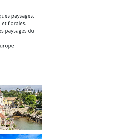
iques paysages.
et florales.
es paysages du
'Europe