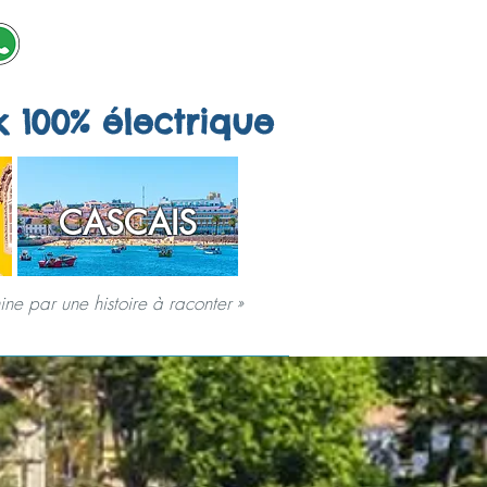
k 100% électrique
CASCAIS
ne par une histoire à raconter »
SPÉCIAUX
JEUX DE VILLE
À PROPOS