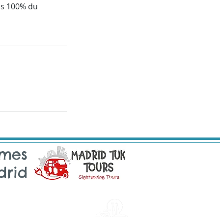
ons 100% du
mmes
drid
Sintra