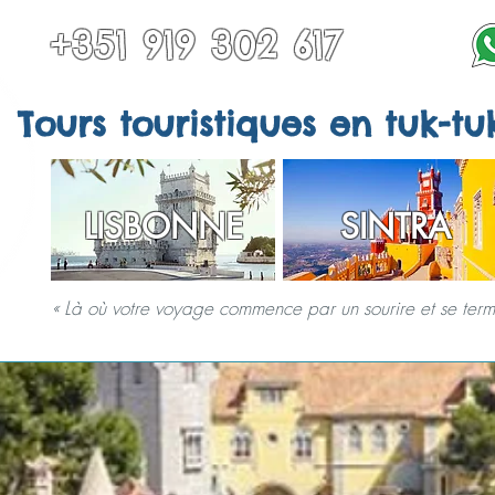
+351 919 302 617
Tours touristiques en tuk-tu
LISBONNE
SINTRA
« Là où votre voyage commence par un sourire et se termi
RS À SINTRA
TOUS LES TOURS
AUTRES DESTINATIONS
SERVICES 