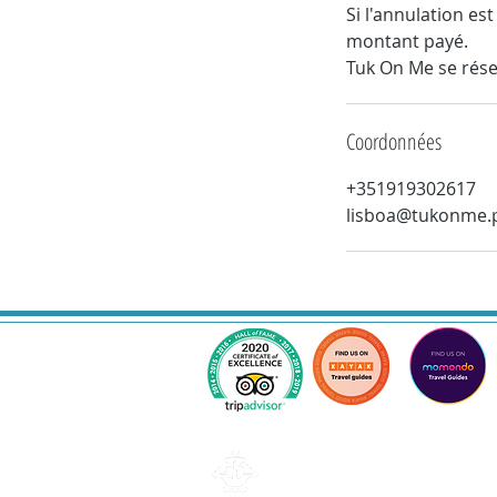
Si l'annulation e
montant payé.
Tuk On Me se réser
Coordonnées
+351919302617
lisboa@tukonme.
Lisbonne