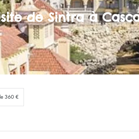
isite de Sintra à Casca
 de 360 €