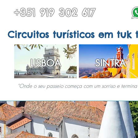
+351 919 302 617
Circuitos turísticos em tuk 
LISBOA
SINTRA
"Onde o seu passeio começa com um sorriso e termina 
EM SINTRA
TODOS OS TOURS
OUTROS DESTINOS
SERVIÇOS ESPECI