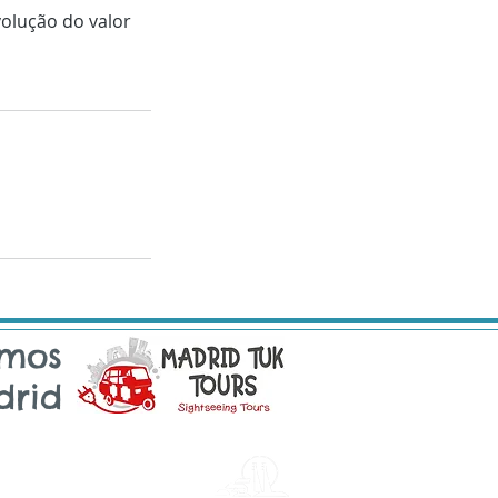
volução do valor
amos
rid
Sintra