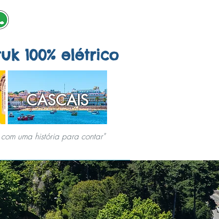
tuk 100% elétrico
CASCAIS
com uma história para contar"
AIS
JOGOS URBANOS
SOBRE NÓS