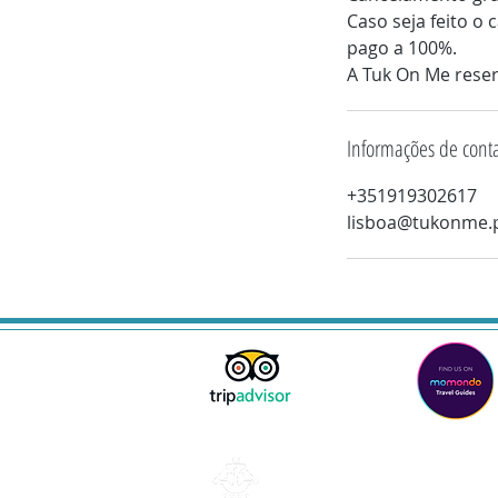
Caso seja feito o
pago a 100%.
A Tuk On Me reserv
Informações de cont
+351919302617
lisboa@tukonme.
Lisboa