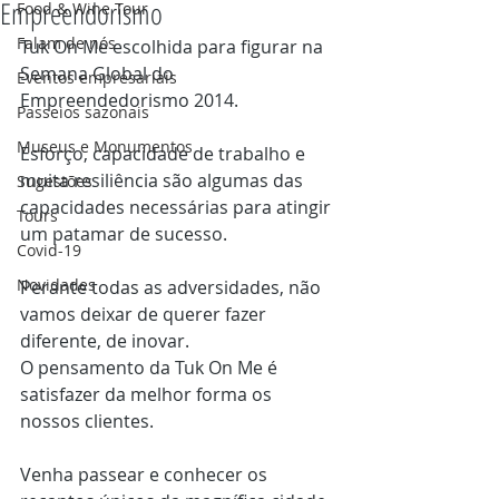
Empreendorismo
Food & Wine Tour
Falam de nós
Tuk On Me escolhida para figurar na 
Semana Global do 
Eventos empresariais
Empreendedorismo 2014.
Passeios sazonais
Museus e Monumentos
Esforço, capacidade de trabalho e 
muita resiliência são algumas das 
Sugestões
capacidades necessárias para atingir 
Tours
um patamar de sucesso.
Covid-19
Novidades
Perante todas as adversidades, não 
vamos deixar de querer fazer 
diferente, de inovar.
O pensamento da Tuk On Me é 
satisfazer da melhor forma os 
nossos clientes.
Venha passear e conhecer os 