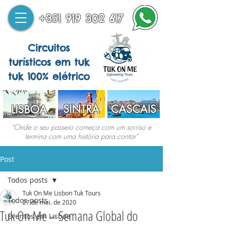
+351 919 302 617
Circuitos
turísticos em tuk
tuk 100% elétrico
SINTRA
CASCAIS
LISBOA
"Onde o seu passeio começa com um sorriso e
termina com uma história para contar"
Post
Todos posts
Tuk On Me Lisbon Tuk Tours
Todos posts
27 de mai. de 2020
Tuk On Me – Semana Global do
Eventos em Lisboa