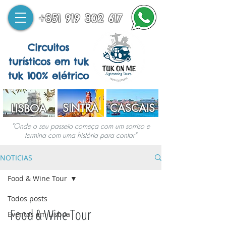
+351 919 302 617
Circuitos
turísticos em tuk
tuk 100% elétrico
SINTRA
CASCAIS
LISBOA
"Onde o seu passeio começa com um sorriso e
termina com uma história para contar"
NOTICIAS
Food & Wine Tour
Todos posts
Food & Wine Tour
Eventos em Lisboa