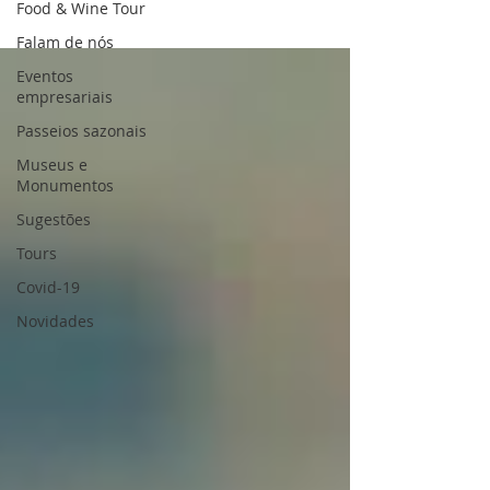
Food & Wine Tour
Falam de nós
Eventos
empresariais
Passeios sazonais
Museus e
Monumentos
Sugestões
Tours
Covid-19
Novidades