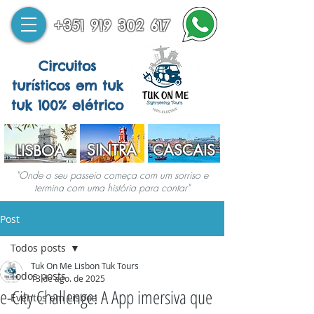
+351 919 302 617
Circuitos
turísticos em tuk
tuk 100% elétrico
SINTRA
CASCAIS
LISBOA
"Onde o seu passeio começa com um sorriso e
termina com uma história para contar"
Post
Todos posts
Tuk On Me Lisbon Tuk Tours
Todos posts
13 de ago. de 2025
e-City Challenge: A App imersiva que
Eventos em Lisboa