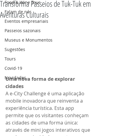
Transforma Passeios de Tuk-Tuk em
Food & Wine Tour
Falam de nós
Aventuras Culturais
Eventos empresariais
Passeios sazonais
Museus e Monumentos
Sugestões
Tours
Covid-19
Novidades
Uma nova forma de explorar 
cidades
A e-City Challenge é uma aplicação 
mobile inovadora que reinventa a 
experiência turística. Esta app 
permite que os visitantes conheçam 
as cidades de uma forma única: 
através de mini jogos interativos que 