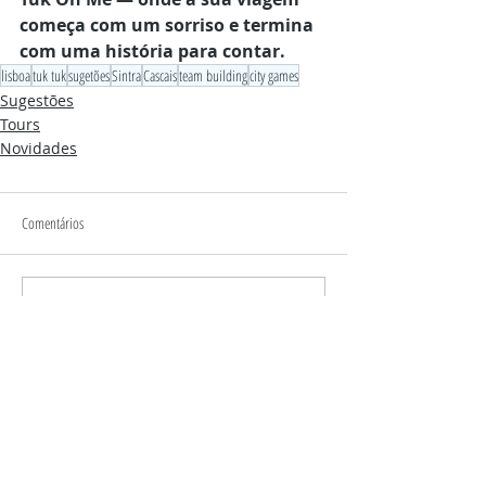
começa com um sorriso e termina 
com uma história para contar.
lisboa
tuk tuk
sugetões
Sintra
Cascais
team building
city games
Sugestões
Tours
Novidades
Comentários
Não é mais possível comentar
esta publicação. Contate o
proprietário do site para mais
informações.