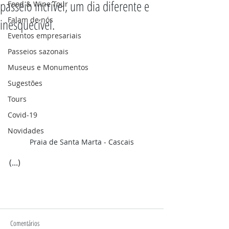
passeio incrível, um dia diferente e
Food & Wine Tour
Falam de nós
inesquecível.
Eventos empresariais
Passeios sazonais
Museus e Monumentos
Sugestões
Tours
Covid-19
Novidades
Praia de Santa Marta - Cascais
(...)
Comentários