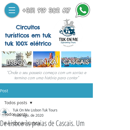
+351 919 302 617
Circuitos
turísticos em tuk
tuk 100% elétrico
SINTRA
CASCAIS
LISBOA
"Onde o seu passeio começa com um sorriso e
termina com uma história para contar"
Post
Todos posts
Tuk On Me Lisbon Tuk Tours
Todos posts
19 de ago. de 2020
De Lisboa às praias de Cascais. Um
Eventos em Lisboa