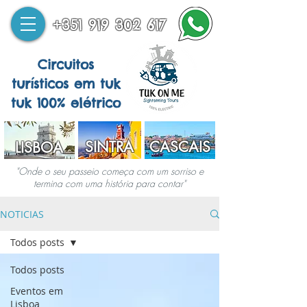
+351 919 302 617
Circuitos
turísticos em tuk
tuk 100% elétrico
SINTRA
CASCAIS
LISBOA
"Onde o seu passeio começa com um sorriso e
termina com uma história para contar"
NOTICIAS
Todos posts
Todos posts
Eventos em
Lisboa