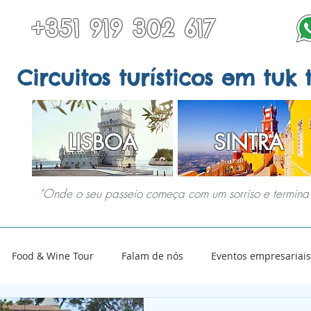
+351 919 302 617
Circuitos turísticos em tuk 
LISBOA
SINTRA
"Onde o seu passeio começa com um sorriso e termina 
EM SINTRA
TODOS OS TOURS
OUTROS DESTINOS
SERVIÇOS ESPECI
Food & Wine Tour
Falam de nós
Eventos empresariais