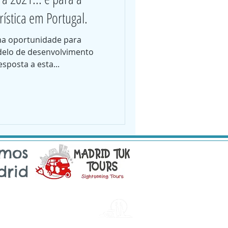
rística em Portugal.
a oportunidade para
delo de desenvolvimento
esposta a esta...
amos
rid
Sintra
Email: sintra@tukonme.pt