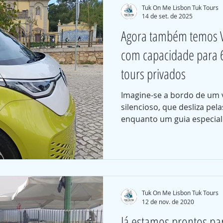
estões
Tours
Covid-19
Novidades
Tuk On Me Lisbon Tuk Tours
14 de set. de 2025
Agora também temos V
com capacidade para 6
tours privados
Imagine-se a bordo de um v
silencioso, que desliza pel
enquanto um guia especiali
fascinantes sobre a região
ao sair de Lisboa, onde voc
a vista, sabendo que cada
aventura.
Tuk On Me Lisbon Tuk Tours
12 de nov. de 2020
Já estamos prontos par