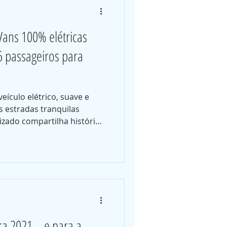
ans 100% elétricas
 passageiros para
eículo elétrico, suave e
as estradas tranquilas
zado compartilha histórias
. A experiência começa logo
ê pode relaxar e aproveitar
 parada será uma nova
a 2021... e para a