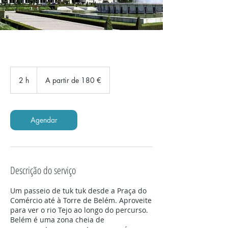
A
partir
2 h
2
A partir de 180 €
de
180
h
euros
Agendar
Descrição do serviço
Um passeio de tuk tuk desde a Praça do
Comércio até à Torre de Belém. Aproveite
para ver o rio Tejo ao longo do percurso.
Belém é uma zona cheia de