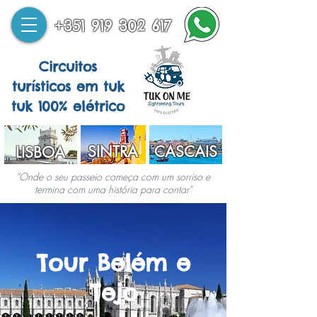
+351 919 302 617
Circuitos
turísticos em tuk
tuk 100% elétrico
SINTRA
CASCAIS
LISBOA
"Onde o seu passeio começa com um sorriso e
termina com uma história para contar"
Tour Belém e
Tejo