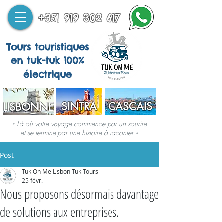
+351 919 302 617
Tours touristiques
en tuk-tuk 100%
électrique
SINTRA
CASCAIS
LISBONNE
« Là où votre voyage commence par un sourire
et se termine par une histoire à raconter »
Post
Tuk On Me Lisbon Tuk Tours
25 févr.
Nous proposons désormais davantage
de solutions aux entreprises.