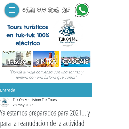
+351 919 302 617
Tours turísticos
en tuk-tuk 100%
eléctrico
SINTRA
CASCAIS
LISBOA
"Donde tu viaje comienza con una sonrisa y
termina con una historia que contar"
Entrada
Tuk On Me Lisbon Tuk Tours
28 may 2025
Ya estamos preparados para 2021… y
para la reanudación de la actividad