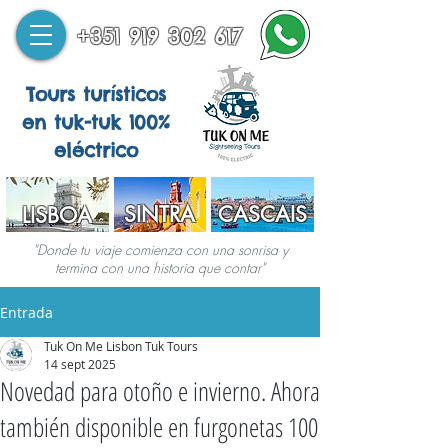
+351 919 302 617
Tours turísticos
en tuk-tuk 100%
eléctrico
SINTRA
CASCAIS
LISBOA
"Donde tu viaje comienza con una sonrisa y
termina con una historia que contar"
Entrada
Tuk On Me Lisbon Tuk Tours
14 sept 2025
Novedad para otoño e invierno. Ahora
también disponible en furgonetas 100