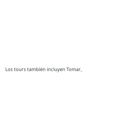
Los tours también incluyen Tomar, 
con su imponente Convento de 
Cristo, y Évora, una ciudad llena de 
historia y monumentos, como el 
Templo Romano y la famosa Capilla 
de los Huesos. Finalmente, Setúbal y 
la Serra da Arrábida ofrecen paisajes 
impresionantes, con vistas 
panorámicas y playas de arena fina, 