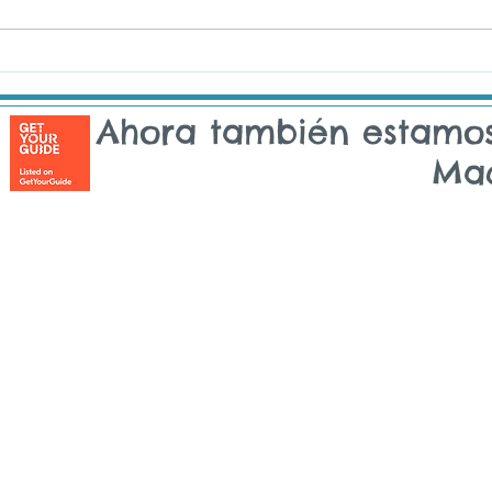
Ahora también estamo
Ma
Copyright © 2014 - 2026 Tuk On Me | Todos los derechos reservados
ON ME - LISBOA | Calle María Andrade, 48 | 1170-217 Lisboa | Por
UK ON ME - SINTRA | Tv. João de Deus, 4 | 2710-579 Sintra | Portug