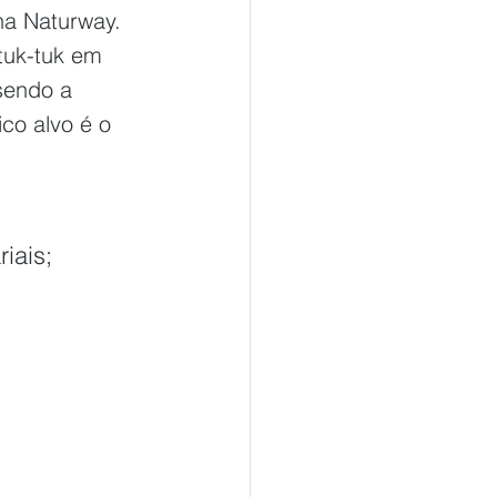
na Naturway.
tuk-tuk em 
sendo a 
co alvo é o 
iais;