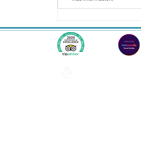
Lisboa
Email: lisboa@tukonme.pt
Teléfono: +351 919 302 617
Política de privacidad y protección de datos
TUK 
T