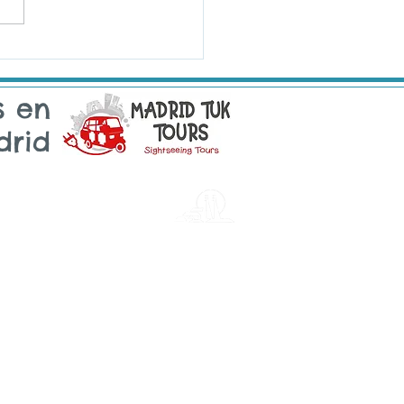
s en
drid
sintra
Email: sintra@tukonme.pt
Teléfono: +351 910 070 711
Libro de Quejas Electrónico
tugal
al