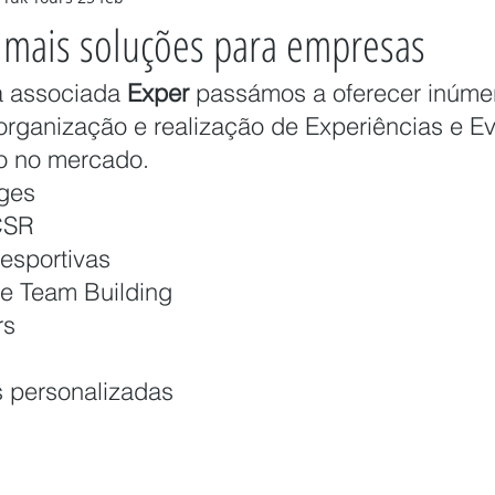
 mais soluções para empresas
a associada 
Exper 
passámos a oferecer inúme
organização e realização de Experiências e E
co no mercado.
nges
CSR
esportivas
de Team Building
rs
s personalizadas