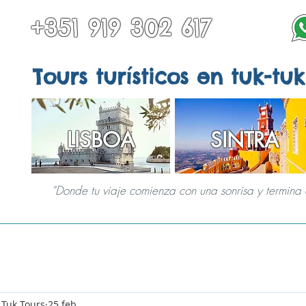
+351 919 302 617
Tours turísticos en tuk-tuk
LISBOA
SINTRA
"Donde tu viaje comienza con una sonrisa y termina 
 SINTRA
TODOS LOS TOURS
OTROS DESTINOS
SERVICIOS ESPECIALES
 Tuk Tours
25 feb