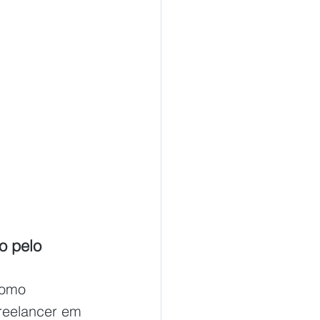
o pelo 
como 
reelancer em 