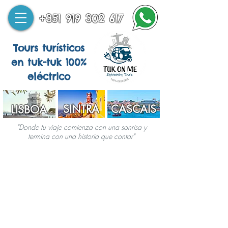
+351 919 302 617
Tours turísticos
en tuk-tuk 100%
eléctrico
SINTRA
CASCAIS
LISBOA
"Donde tu viaje comienza con una sonrisa y
termina con una historia que contar"