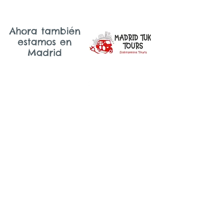
Ahora también
estamos en
Madrid
Lisboa
Email: lisboa@tukonme.pt
Teléfono: +351 919 302 617
sintra
Email: sintra@tukonme.pt
Teléfono: +351 910 070 711
TUK ON ME - LISBOA | Calle María Andrade, 48
|
1170-217
Lisboa | Portugal
TUK ON ME - SINTRA | Tv. João de Deus, 4 |
2710-579
Sintra | Portugal