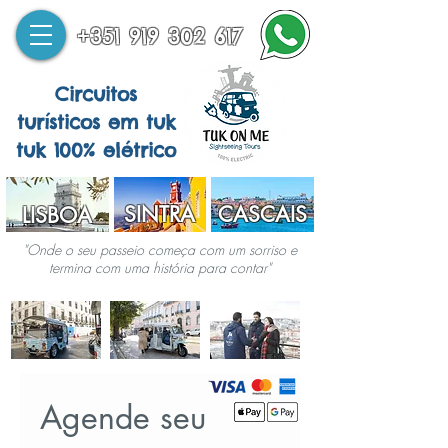
+351 919 302 617
Circuitos
turísticos em tuk
tuk 100% elétrico
SINTRA
CASCAIS
LISBOA
"Onde o seu passeio começa com um sorriso e
termina com uma história para contar"
Agende seu