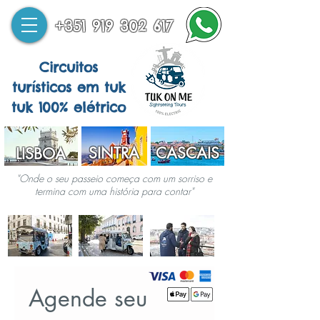
+351 919 302 617
Circuitos
turísticos em tuk
tuk 100% elétrico
SINTRA
CASCAIS
LISBOA
"Onde o seu passeio começa com um sorriso e
termina com uma história para contar"
Agende seu