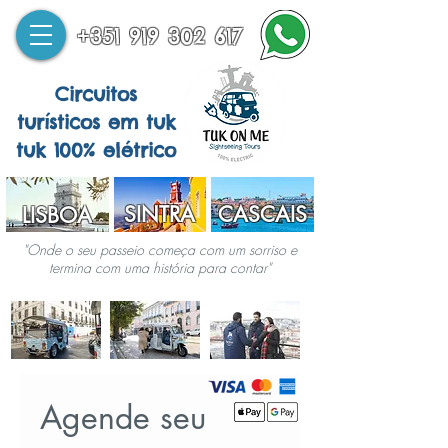
+351 919 302 617
Circuitos
turísticos em tuk
tuk 100% elétrico
SINTRA
CASCAIS
LISBOA
"Onde o seu passeio começa com um sorriso e
termina com uma história para contar"
Agende seu