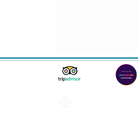
Lisboa
Email: lisboa@tukonme.pt
Telefone: +351 919 302 617