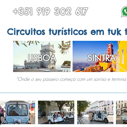
+351 919 302 617
Circuitos turísticos em tuk 
LISBOA
SINTRA
"Onde o seu passeio começa com um sorriso e termina 
EM SINTRA
TODOS OS TOURS
OUTROS DESTINOS
SERVIÇOS ESPECI
ço