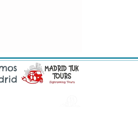
amos
rid
Sintra
Email: sintra@tukonme.pt
Telefone: +351 910 070 711