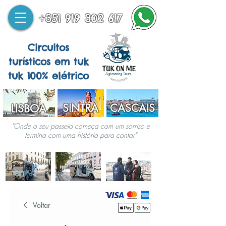
+351 919 302 617
Circuitos
turísticos em tuk
tuk 100% elétrico
SINTRA
CASCAIS
LISBOA
"Onde o seu passeio começa com um sorriso e
termina com uma história para contar"
Voltar