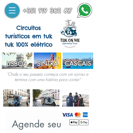
+351 919 302 617
Circuitos
turísticos em tuk
tuk 100% elétrico
SINTRA
CASCAIS
LISBOA
"Onde o seu passeio começa com um sorriso e
termina com uma história para contar"
Agende seu